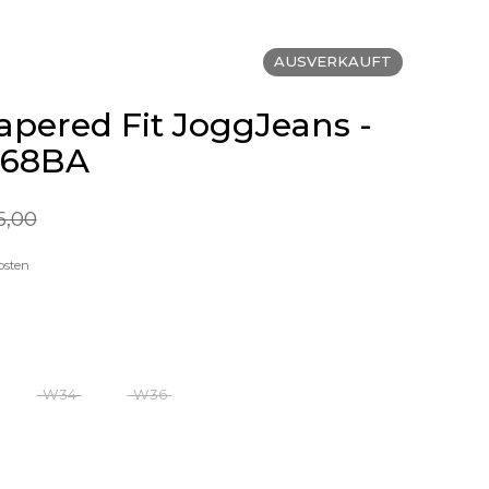
AUSVERKAUFT
Tapered Fit JoggJeans -
068BA
5,00
osten
W34
W36