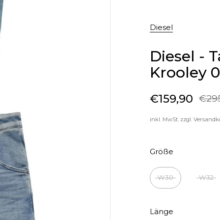
Diesel
Diesel - 
Krooley 
€159,90
€29
Sale-Preis
Regulärer Preis
inkl. MwSt. zzgl.
Versandk
Größe
W30
W32
Länge