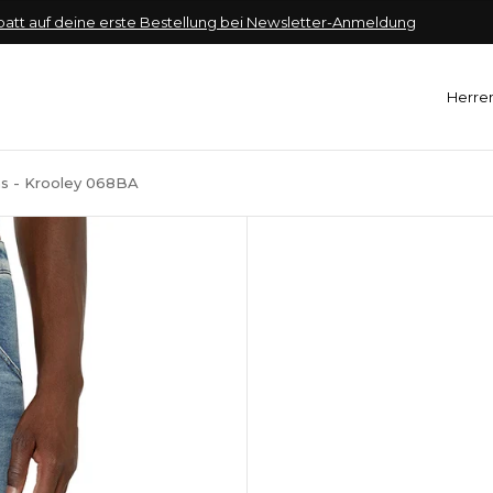
f deine erste Bestellung bei Newsletter-Anmeldung
10
Herre
ns - Krooley 068BA