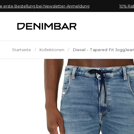
Zum Inhalt springen
e Bestellung bei Newsletter-Anmeldung
10% Rabatt au
Startseite
/
Kollektionen
/
Diesel - Tapered Fit JoggJea