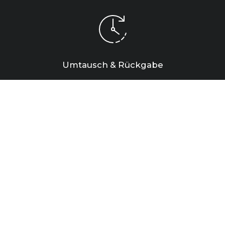
Umtausch & Rückgabe
innerhalb von 30 Tagen nach Erhalt
Erfahre mehr
HOCH
Hoch