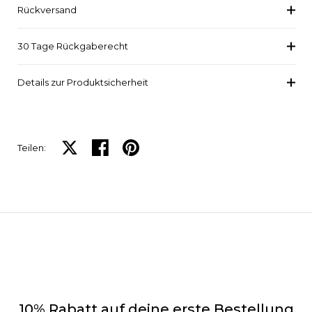
Rückversand
30 Tage Rückgaberecht
Details zur Produktsicherheit
Auf X teilen
Auf Facebook teilen
Auf Pinterest teilen
Teilen:
10% Rabatt auf deine erste Bestellung