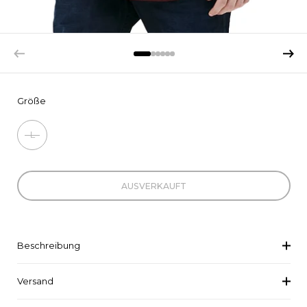
Vorherige Folie
Nächst
Größe
L
AUSVERKAUFT
Beschreibung
Versand