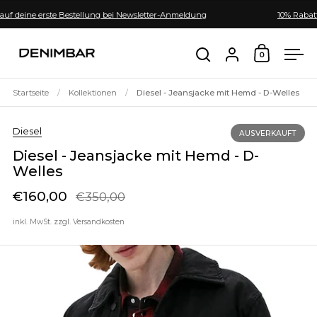
Zum Inhalt springen
uf deine erste Bestellung bei Newsletter-Anmeldung
10% Rabatt 
Mein Konto
0
Warenkor
Suche öffnen
Men
Startseite
/
Kollektionen
/
Diesel - Jeansjacke mit Hemd - D-Welles
Diesel
AUSVERKAUFT
Diesel - Jeansjacke mit Hemd - D-
Welles
€160,00
€350,00
Sale-Preis
Regulärer Preis
inkl. MwSt. zzgl.
Versandkosten